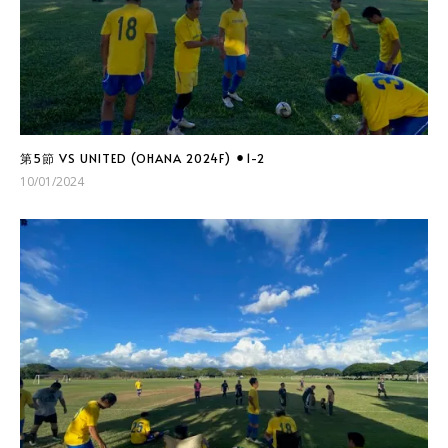
第5節 VS UNITED (OHANA 2024F) ⚫︎1-2
10/01/2024