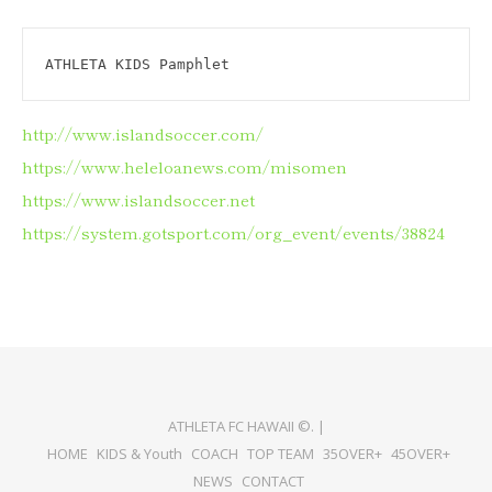
ATHLETA KIDS Pamphlet
http://www.islandsoccer.com/
https://www.heleloanews.com/misomen
https://www.islandsoccer.net
https://system.gotsport.com/org_event/events/38824
ATHLETA FC HAWAII ©. |
HOME
KIDS & Youth
COACH
TOP TEAM
35OVER+
45OVER+
NEWS
CONTACT