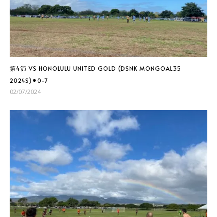
第4節 VS HONOLULU UNITED GOLD (DSNK MONGOAL35
2024S)⚫︎0-7
02/07/2024