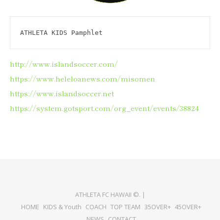
ATHLETA KIDS Pamphlet
http://www.islandsoccer.com/
https://www.heleloanews.com/misomen
https://www.islandsoccer.net
https://system.gotsport.com/org_event/events/38824
ATHLETA FC HAWAII ©. |
HOME
KIDS & Youth
COACH
TOP TEAM
35OVER+
45OVER+
NEWS
CONTACT