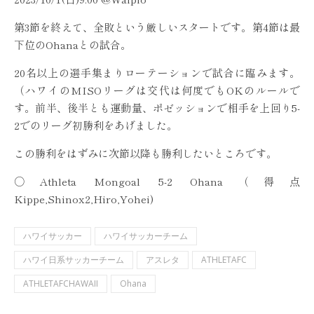
第3節を終えて、全敗という厳しいスタートです。第4節は最
下位のOhanaとの試合。
20名以上の選手集まりローテーションで試合に臨みます。
（ハワイのMISOリーグは交代は何度でもOKのルールで
す。前半、後半とも運動量、ポゼッションで相手を上回り5-
2でのリーグ初勝利をあげました。
この勝利をはずみに次節以降も勝利したいところです。
○Athleta Mongoal 5-2 Ohana（得点
Kippe,Shinox2,Hiro,Yohei)
ハワイサッカー
ハワイサッカーチーム
ハワイ日系サッカーチーム
アスレタ
ATHLETAFC
ATHLETAFCHAWAII
Ohana