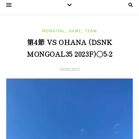
,
,
MONGOAL
GAME
TEAM
第4節 VS OHANA (DSNK
MONGOAL35 2023F)○5-2
10/03/2023