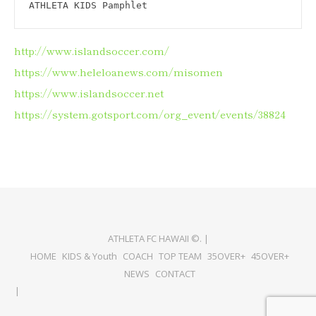
ATHLETA KIDS Pamphlet
http://www.islandsoccer.com/
https://www.heleloanews.com/misomen
https://www.islandsoccer.net
https://system.gotsport.com/org_event/events/38824
ATHLETA FC HAWAII ©. |
HOME
KIDS & Youth
COACH
TOP TEAM
35OVER+
45OVER+
NEWS
CONTACT