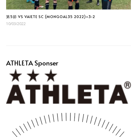
第5節 VS VAIETE SC (MONGOAL35 2022)○3-2
10/03/2022
ATHLETA Sponser