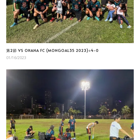
第2節 VS OHANA FC (MONGOAL35 2023)○4-0
01/16/2023